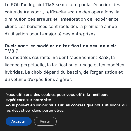
Le ROI d’un logiciel TMS se mesure par la réduction des
coûts de transport, l’efficacité accrue des opérations, la
diminution des erreurs et l’amélioration de l’expérience
client. Les bénéfices sont réels dès la première année
d’utilisation pour la majorité des entreprises.
Quels sont les modèles de tarification des logiciels
TMS ?
Les modèles courants incluent l’abonnement SaaS, la
licence perpétuelle, la tarification à l’usage et les modèles
hybrides. Le choix dépend du besoin, de l’organisation et
du volume d’expéditions à gérer.
Comment garantir la sécurité et la conformité des
Nous utilisons des cookies pour vous offrir la meilleure
données avec un outil TMS ?
expérience sur notre site.
Il est essentiel de choisir une solution conforme aux
Vous pouvez en savoir plus sur les cookies que nous utilisons ou
les désactiver dans
paramètres
.
normes de sécurité (RGPD, ISO…), dotée de systèmes de
sauvegarde, de contrôle d’accès et de gestion des droits
Accepter
Rejeter
utilisateurs pour protéger les données sensibles liées au